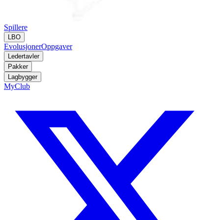
Spillere
LBO
Evolusjoner
Oppgaver
Ledertavler
Pakker
Lagbygger
MyClub