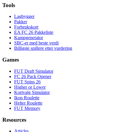
Tools
Lagbygger
Pakker
Forbrukskort
EA FC 26 Pakkeliste
Kampgenerator
SBC-er med beste verdi
Billigste spillere etter vurdering
Games
FUT Draft Simulator
FC 26 Pack Opener
FUT Spins 26
Higher or Lower
Kortvalg Simulator
Ikon Roulette
Helter Roulette
FUT Memory
Resources
Articles