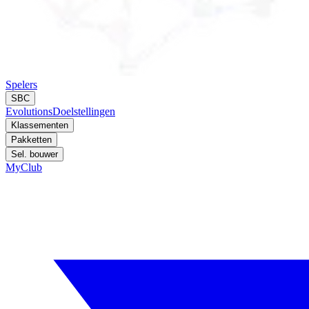
Spelers
SBC
Evolutions
Doelstellingen
Klassementen
Pakketten
Sel. bouwer
MyClub