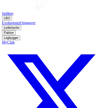
Spillere
LBO
Evolusjoner
Oppgaver
Ledertavler
Pakker
Lagbygger
MyClub