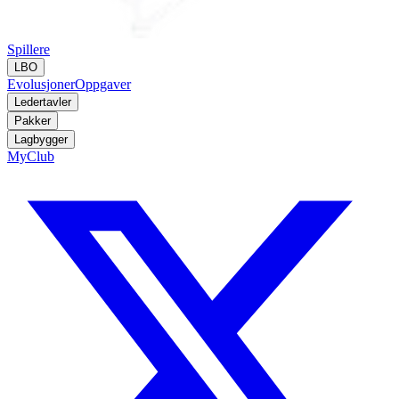
Spillere
LBO
Evolusjoner
Oppgaver
Ledertavler
Pakker
Lagbygger
MyClub