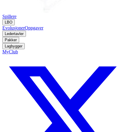
Spillere
LBO
Evolusjoner
Oppgaver
Ledertavler
Pakker
Lagbygger
MyClub