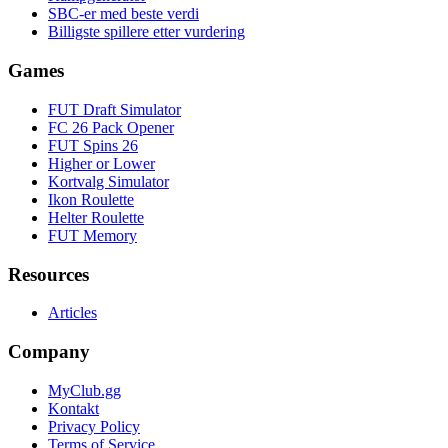
SBC-er med beste verdi
Billigste spillere etter vurdering
Games
FUT Draft Simulator
FC 26 Pack Opener
FUT Spins 26
Higher or Lower
Kortvalg Simulator
Ikon Roulette
Helter Roulette
FUT Memory
Resources
Articles
Company
MyClub.gg
Kontakt
Privacy Policy
Terms of Service