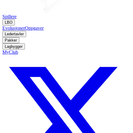
Spillere
LBO
Evolusjoner
Oppgaver
Ledertavler
Pakker
Lagbygger
MyClub