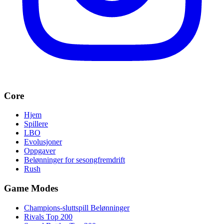
Core
Hjem
Spillere
LBO
Evolusjoner
Oppgaver
Belønninger for sesongfremdrift
Rush
Game Modes
Champions-sluttspill Belønninger
Rivals Top 200