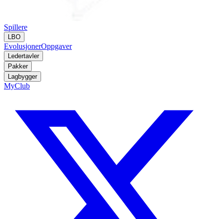
Spillere
LBO
Evolusjoner
Oppgaver
Ledertavler
Pakker
Lagbygger
MyClub