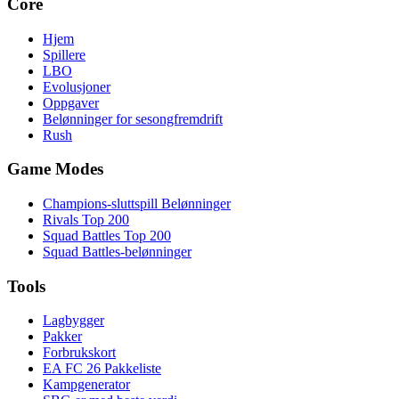
Core
Hjem
Spillere
LBO
Evolusjoner
Oppgaver
Belønninger for sesongfremdrift
Rush
Game Modes
Champions-sluttspill Belønninger
Rivals Top 200
Squad Battles Top 200
Squad Battles-belønninger
Tools
Lagbygger
Pakker
Forbrukskort
EA FC 26 Pakkeliste
Kampgenerator