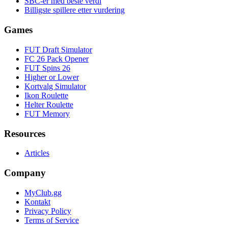
SBC-er med beste verdi
Billigste spillere etter vurdering
Games
FUT Draft Simulator
FC 26 Pack Opener
FUT Spins 26
Higher or Lower
Kortvalg Simulator
Ikon Roulette
Helter Roulette
FUT Memory
Resources
Articles
Company
MyClub.gg
Kontakt
Privacy Policy
Terms of Service