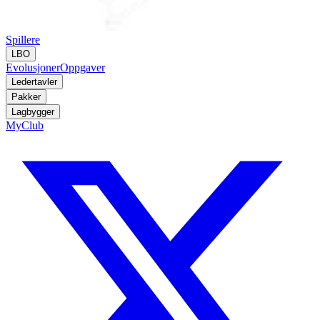
Spillere
LBO
Evolusjoner
Oppgaver
Ledertavler
Pakker
Lagbygger
MyClub