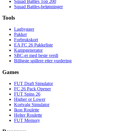
Squad Battles Top 200
Squad Battles-belønninger
Tools
Lagbygger
Pakker
Forbrukskort
EA FC 26 Pakkeliste
Kampgenerator
SBC-er med beste verdi
Billigste spillere etter vurdering
Games
FUT Draft Simulator
FC 26 Pack Opener
FUT Spins 26
Higher or Lower
Kortvalg Simulator
Ikon Roulette
Helter Roulette
FUT Memory