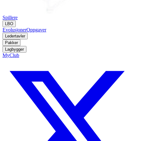
Spillere
LBO
Evolusjoner
Oppgaver
Ledertavler
Pakker
Lagbygger
MyClub