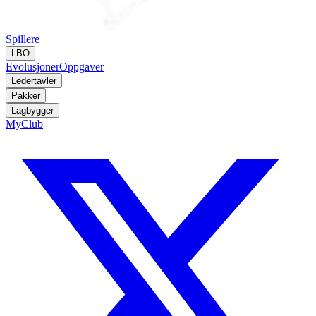
Spillere
LBO
Evolusjoner
Oppgaver
Ledertavler
Pakker
Lagbygger
MyClub