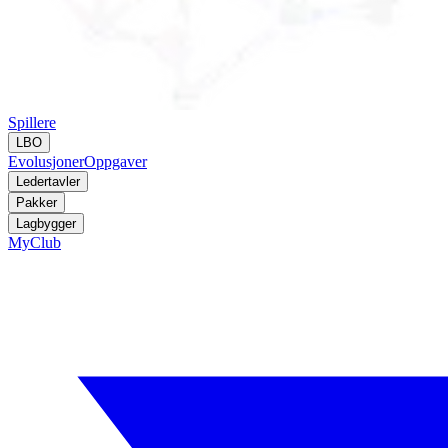
Spillere
LBO
Evolusjoner
Oppgaver
Ledertavler
Pakker
Lagbygger
MyClub