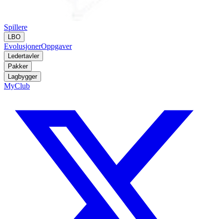
Spillere
LBO
Evolusjoner
Oppgaver
Ledertavler
Pakker
Lagbygger
MyClub