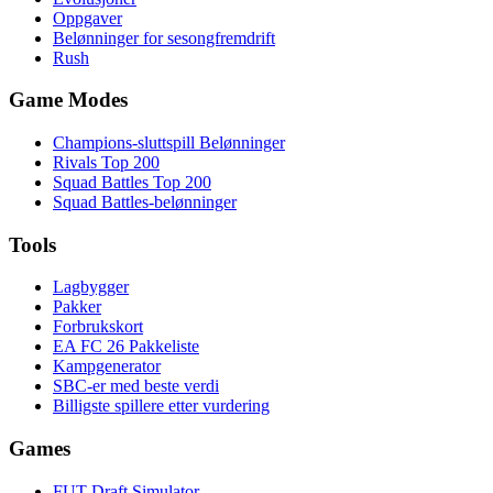
Oppgaver
Belønninger for sesongfremdrift
Rush
Game Modes
Champions-sluttspill Belønninger
Rivals Top 200
Squad Battles Top 200
Squad Battles-belønninger
Tools
Lagbygger
Pakker
Forbrukskort
EA FC 26 Pakkeliste
Kampgenerator
SBC-er med beste verdi
Billigste spillere etter vurdering
Games
FUT Draft Simulator