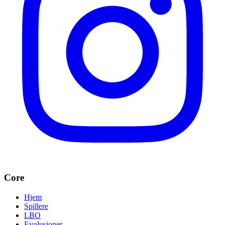
Core
Hjem
Spillere
LBO
Evolusjoner