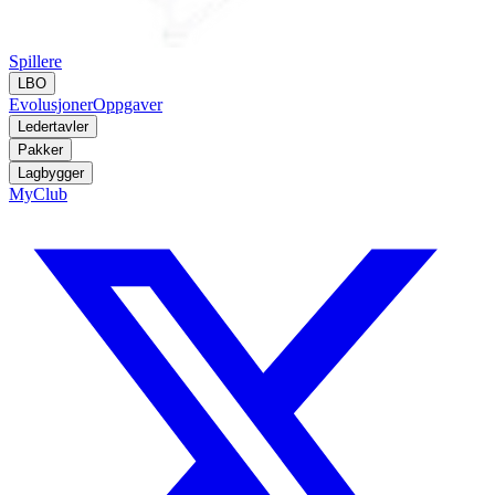
Spillere
LBO
Evolusjoner
Oppgaver
Ledertavler
Pakker
Lagbygger
MyClub