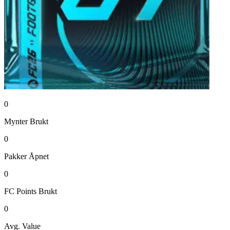
0
Mynter
Brukt
0
Pakker
Åpnet
0
FC Points
Brukt
0
Avg. Value