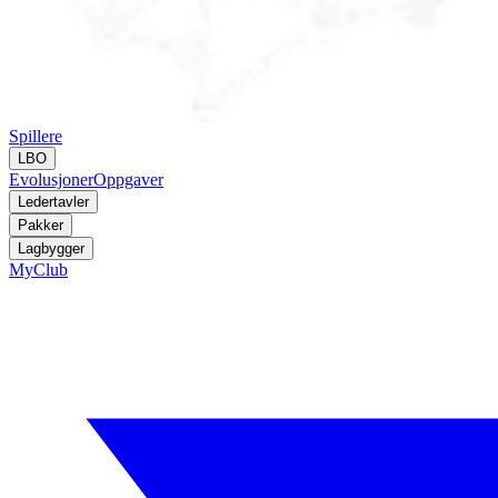
Spillere
LBO
Evolusjoner
Oppgaver
Ledertavler
Pakker
Lagbygger
MyClub