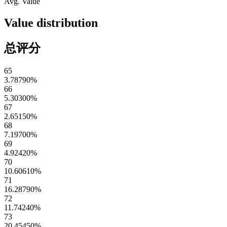
Avg. Value
Value distribution
总评分
65
3.78790
%
66
5.30300
%
67
2.65150
%
68
7.19700
%
69
4.92420
%
70
10.60610
%
71
16.28790
%
72
11.74240
%
73
20.45450
%