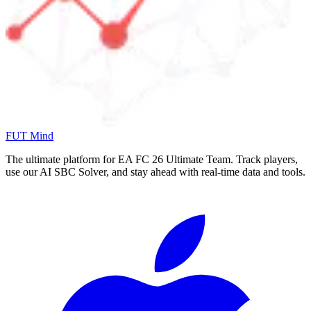
FUT Mind
The ultimate platform for EA FC
26
Ultimate Team. Track players,
use our AI SBC Solver, and stay ahead with real-time data and tools.