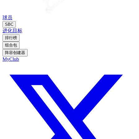
球员
SBC
进化
目标
排行榜
组合包
阵容创建器
MyClub