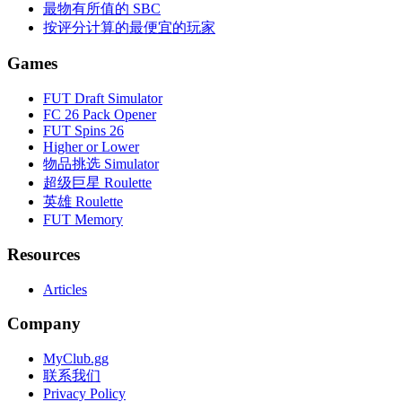
最物有所值的 SBC
按评分计算的最便宜的玩家
Games
FUT Draft Simulator
FC 26 Pack Opener
FUT Spins 26
Higher or Lower
物品挑选 Simulator
超级巨星 Roulette
英雄 Roulette
FUT Memory
Resources
Articles
Company
MyClub.gg
联系我们
Privacy Policy