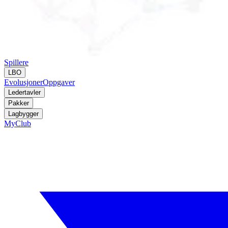
Spillere
LBO
Evolusjoner
Oppgaver
Ledertavler
Pakker
Lagbygger
MyClub