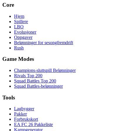
Core
Hjem
Spillere
LBO
Evolusjoner
Oppgaver
Belønninger for sesongfremdrift
Rush
Game Modes
Champions-sluttspill Belønninger
Rivals Top 200
Squad Battles Top 200
Squad Battles-belønninger
Tools
Lagbygger
Pakker
Forbrukskort
EA FC 26 Pakkeliste
Kampgenerator