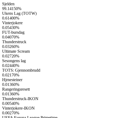
Sjelden
99.14150
%
Ukens Lag (TOTW)
0.61400
%
Vinterjokere
0.05430
%
FUT-bursdag
0.04070
%
Thunderstruck
0.03260
%
Ultimate Scream
0.02720
%
Sesongens lag
0.02440
%
TOTS: Gjennombrudd
0.02170
%
Hjrnesteiner
0.01360
%
Rangeringsresett
0.01360
%
Thunderstruck-IKON
0.00540
%
Vinterjokere-IKON
0.00270
%
UEFA Europa League Primetime