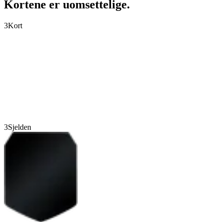
Kortene er uomsettelige.
3
Kort
3
Sjelden