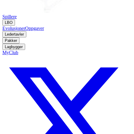
Spillere
LBO
Evolusjoner
Oppgaver
Ledertavler
Pakker
Lagbygger
MyClub