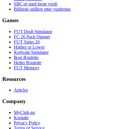
SBC-er med beste verdi
Billigste spillere etter vurdering
Games
FUT Draft Simulator
FC 26 Pack Opener
FUT Spins 26
Higher or Lower
Kortvalg Simulator
Ikon Roulette
Helter Roulette
FUT Memory
Resources
Articles
Company
MyClub.gg
Kontakt
Privacy Policy
Terms of Service