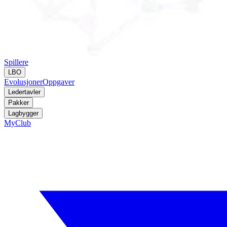
Spillere
LBO
Evolusjoner
Oppgaver
Ledertavler
Pakker
Lagbygger
MyClub