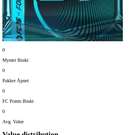
0
Mynter
Brukt
0
Pakker
Åpnet
0
FC Points
Brukt
0
Avg. Value
Value distribution