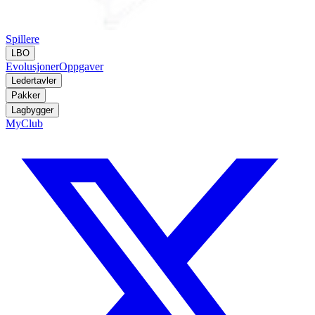
Spillere
LBO
Evolusjoner
Oppgaver
Ledertavler
Pakker
Lagbygger
MyClub