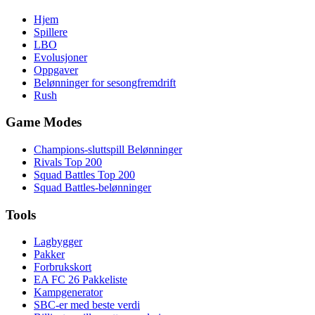
Hjem
Spillere
LBO
Evolusjoner
Oppgaver
Belønninger for sesongfremdrift
Rush
Game Modes
Champions-sluttspill Belønninger
Rivals Top 200
Squad Battles Top 200
Squad Battles-belønninger
Tools
Lagbygger
Pakker
Forbrukskort
EA FC 26 Pakkeliste
Kampgenerator
SBC-er med beste verdi