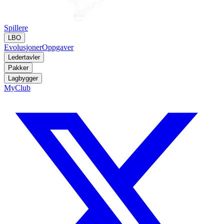
Spillere
LBO
Evolusjoner
Oppgaver
Ledertavler
Pakker
Lagbygger
MyClub