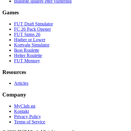
Billigste spillere etter vurdering
Games
FUT Draft Simulator
FC 26 Pack Opener
FUT Spins 26
Higher or Lower
Kortvalg Simulator
Ikon Roulette
Helter Roulette
FUT Memory
Resources
Articles
Company
MyClub.gg
Kontakt
Privacy Policy
Terms of Service