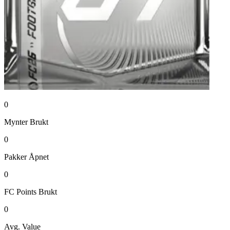
0
Mynter
Brukt
0
Pakker
Åpnet
0
FC Points
Brukt
0
Avg. Value