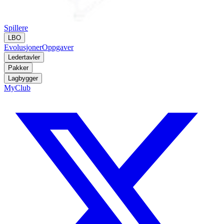
Spillere
LBO
Evolusjoner
Oppgaver
Ledertavler
Pakker
Lagbygger
MyClub