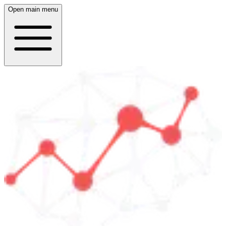
Open main menu