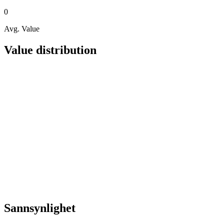
0
Avg. Value
Value distribution
Sannsynlighet