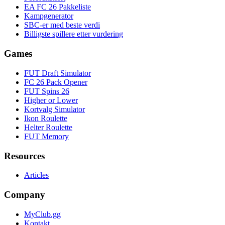
EA FC 26 Pakkeliste
Kampgenerator
SBC-er med beste verdi
Billigste spillere etter vurdering
Games
FUT Draft Simulator
FC 26 Pack Opener
FUT Spins 26
Higher or Lower
Kortvalg Simulator
Ikon Roulette
Helter Roulette
FUT Memory
Resources
Articles
Company
MyClub.gg
Kontakt