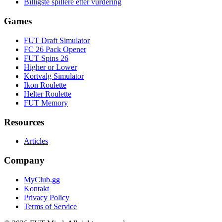
Billigste spillere etter vurdering
Games
FUT Draft Simulator
FC 26 Pack Opener
FUT Spins 26
Higher or Lower
Kortvalg Simulator
Ikon Roulette
Helter Roulette
FUT Memory
Resources
Articles
Company
MyClub.gg
Kontakt
Privacy Policy
Terms of Service