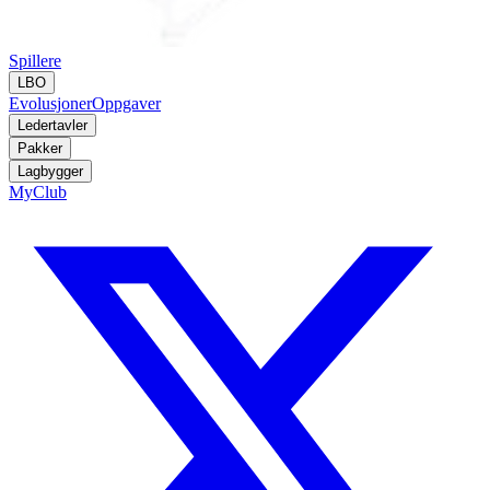
Spillere
LBO
Evolusjoner
Oppgaver
Ledertavler
Pakker
Lagbygger
MyClub