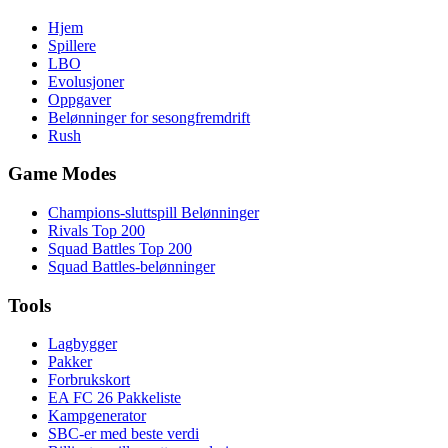
Hjem
Spillere
LBO
Evolusjoner
Oppgaver
Belønninger for sesongfremdrift
Rush
Game Modes
Champions-sluttspill Belønninger
Rivals Top 200
Squad Battles Top 200
Squad Battles-belønninger
Tools
Lagbygger
Pakker
Forbrukskort
EA FC 26 Pakkeliste
Kampgenerator
SBC-er med beste verdi