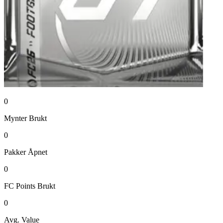
0
Mynter
Brukt
0
Pakker
Åpnet
0
FC Points
Brukt
0
Avg. Value