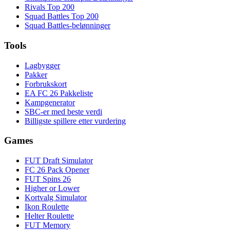
Rivals Top 200
Squad Battles Top 200
Squad Battles-belønninger
Tools
Lagbygger
Pakker
Forbrukskort
EA FC 26 Pakkeliste
Kampgenerator
SBC-er med beste verdi
Billigste spillere etter vurdering
Games
FUT Draft Simulator
FC 26 Pack Opener
FUT Spins 26
Higher or Lower
Kortvalg Simulator
Ikon Roulette
Helter Roulette
FUT Memory