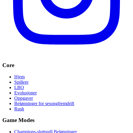
Core
Hjem
Spillere
LBO
Evolusjoner
Oppgaver
Belønninger for sesongfremdrift
Rush
Game Modes
Champions-sluttspill Belønninger