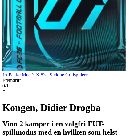
1x Pakke Med 3 X 83+ Sjeldne Gullspillere
Fremdrift
0/1

Kongen, Didier Drogba
Vinn 2 kamper i en valgfri FUT-
spillmodus med en hvilken som helst