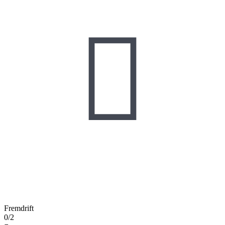

Fremdrift
0/2