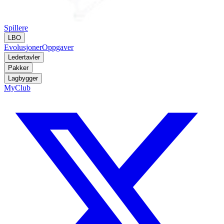
Spillere
LBO
Evolusjoner
Oppgaver
Ledertavler
Pakker
Lagbygger
MyClub