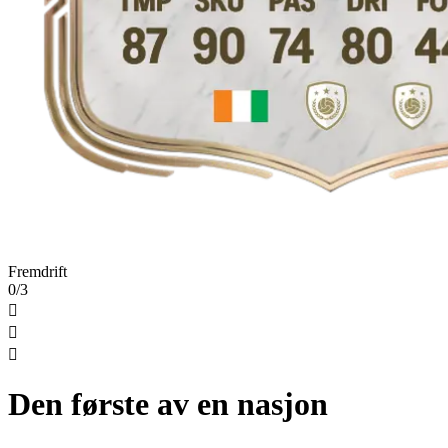
Fremdrift
0/3



Den første av en nasjon