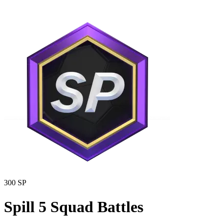
300 SP
Spill 5 Squad Battles