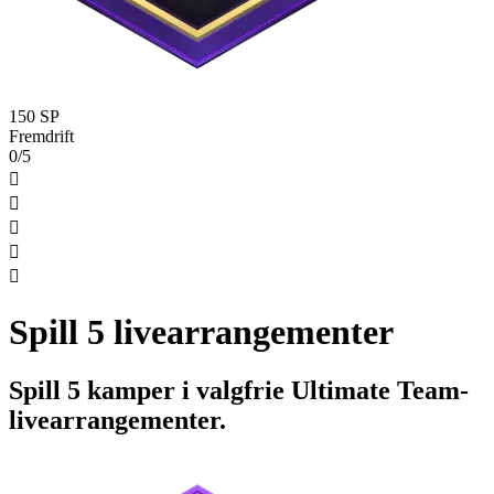
150 SP
Fremdrift
0/5





Spill 5 livearrangementer
Spill 5 kamper i valgfrie Ultimate Team-
livearrangementer.