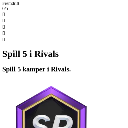
Fremdrift
0/5





Spill 5 i Rivals
Spill 5 kamper i Rivals.