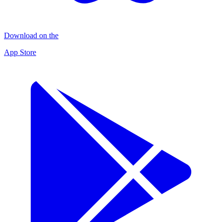
Download on the
App Store