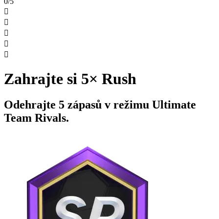
0/5





Zahrajte si 5× Rush
Odehrajte 5 zápasů v režimu Ultimate
Team Rivals.