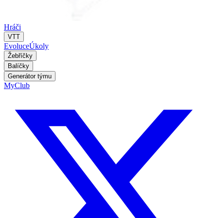
Hráči
VTT
Evoluce
Úkoly
Žebříčky
Balíčky
Generátor týmu
MyClub