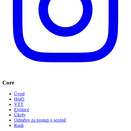
Core
Úvod
Hráči
VTT
Evoluce
Úkoly
Odměny za postup v sezóně
Rush