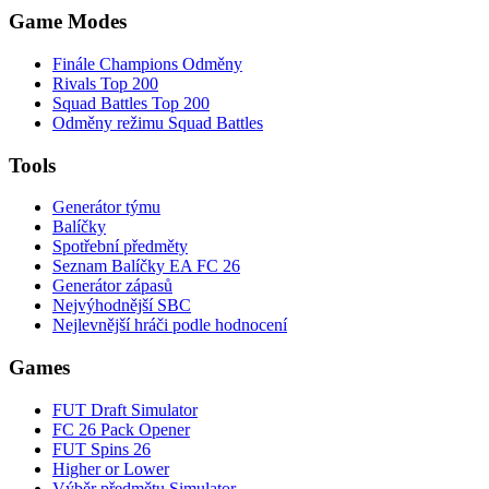
Game Modes
Finále Champions Odměny
Rivals Top 200
Squad Battles Top 200
Odměny režimu Squad Battles
Tools
Generátor týmu
Balíčky
Spotřební předměty
Seznam Balíčky EA FC 26
Generátor zápasů
Nejvýhodnější SBC
Nejlevnější hráči podle hodnocení
Games
FUT Draft Simulator
FC 26 Pack Opener
FUT Spins 26
Higher or Lower
Výběr předmětu Simulator