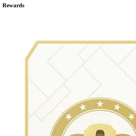
Rewards