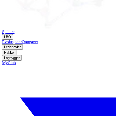
Spillere
LBO
Evolusjoner
Oppgaver
Ledertavler
Pakker
Lagbygger
MyClub