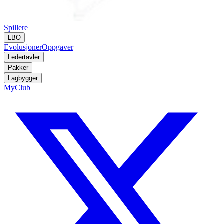
Spillere
LBO
Evolusjoner
Oppgaver
Ledertavler
Pakker
Lagbygger
MyClub