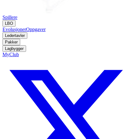
Spillere
LBO
Evolusjoner
Oppgaver
Ledertavler
Pakker
Lagbygger
MyClub