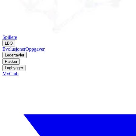
Spillere
LBO
Evolusjoner
Oppgaver
Ledertavler
Pakker
Lagbygger
MyClub