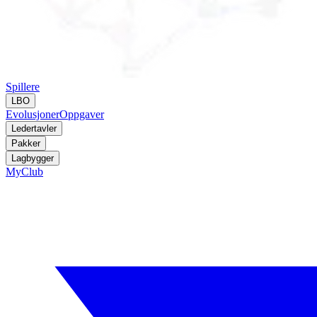
Spillere
LBO
Evolusjoner
Oppgaver
Ledertavler
Pakker
Lagbygger
MyClub