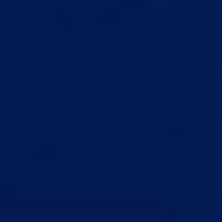
Get it on
Google Play