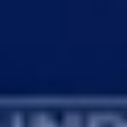

Klubb
Type Spillere
Bronsespillere
Sølvspillere
Gullspillere
Spesielle Spillere

LBO Spillere

Oppgaver Spillere
Ekskluder spillere fra
løsningen
Husk spillerne for neste gang