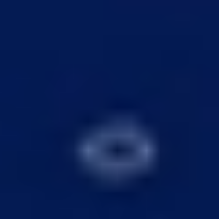
Download on the
App Store