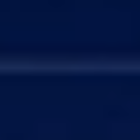
Spillere
LBO
Evolusjoner
Oppgaver
Ledertavler
Pakker
Lagbygger
MyClub