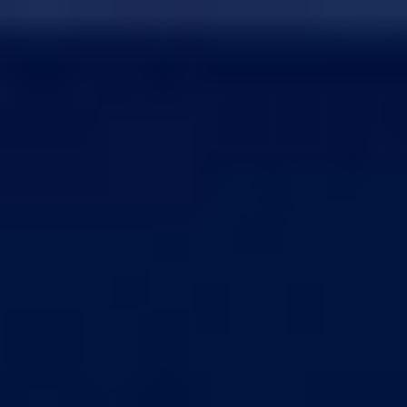
Open main menu