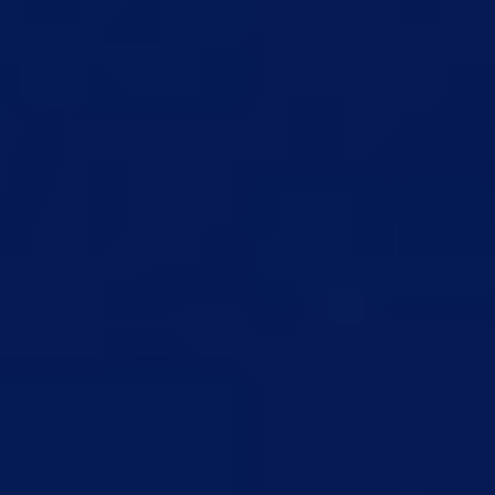
FUT Mind
The ultimate platform for EA FC
26
Ultimate Team. Track players,
use our AI SBC Solver, and stay ahead with real-time data and tools.