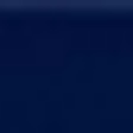
Open main menu