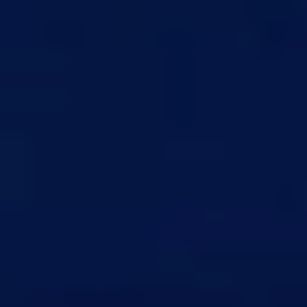
Instagram
86-rangert lag AI Solver
Bytt inn et 86-rangert lag.