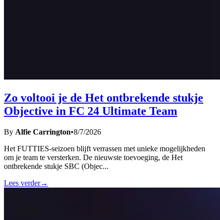
Zo voltooi je de Het ontbrekende stukje
Objective in FC 24 Ultimate Team
By
Alfie Carrington
•
8/7/2026
Het FUTTIES-seizoen blijft verrassen met unieke mogelijkheden
om je team te versterken. De nieuwste toevoeging, de Het
ontbrekende stukje SBC (Objec
...
Lees verder
→