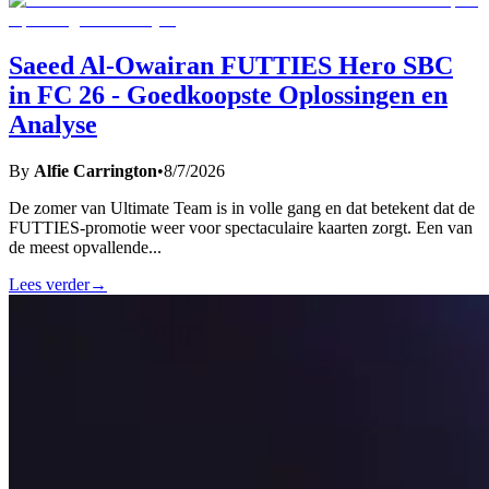
Saeed Al-Owairan FUTTIES Hero SBC
in FC 26 - Goedkoopste Oplossingen en
Analyse
By
Alfie Carrington
•
8/7/2026
De zomer van Ultimate Team is in volle gang en dat betekent dat de
FUTTIES-promotie weer voor spectaculaire kaarten zorgt. Een van
de meest opvallende
...
Lees verder
→