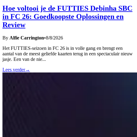
Hoe voltooi je de FUTTIES Debinha SBC
in FC 26: Goedkoopste Oplossingen en
Review
By
Alfie Carrington
•
8/8/2026
Het FUTTIES-seizoen in FC 26 is in volle gang en brengt een
aantal van de meest geliefde kaarten terug in een spectaculair nieuw
jasje. Een van de nie
...
Lees verder
→