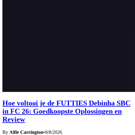
Hoe voltooi je de FUTTIES Debinha SBC
in FC 26: Goedkoopste Oplossingen en
Review
By
Alfie Carrington
•
8/8/2026