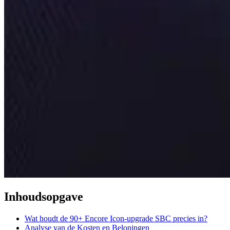
Inhoudsopgave
Wat houdt de 90+ Encore Icon-upgrade SBC precies in?
Analyse van de Kosten en Beloningen