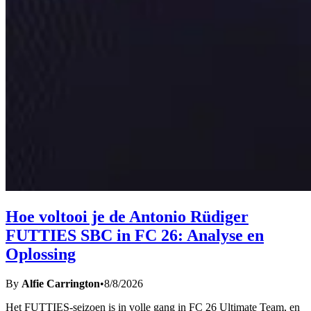
Hoe voltooi je de Antonio Rüdiger
FUTTIES SBC in FC 26: Analyse en
Oplossing
By
Alfie Carrington
•
8/8/2026
Het FUTTIES-seizoen is in volle gang in FC 26 Ultimate Team, en