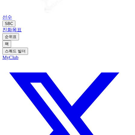
선수
SBC
진화
목표
순위표
팩
스쿼드 빌더
MyClub