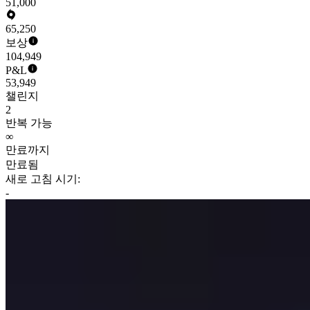
51,000
65,250
보상
104,949
P&L
53,949
챌린지
2
반복 가능
∞
만료까지
만료됨
새로 고침 시기:
-