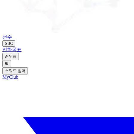
선수
SBC
진화
목표
순위표
팩
스쿼드 빌더
MyClub