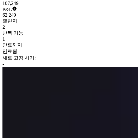
107,249
P&L
62,249
챌린지
2
반복 가능
1
만료까지
만료됨
새로 고침 시기:
-