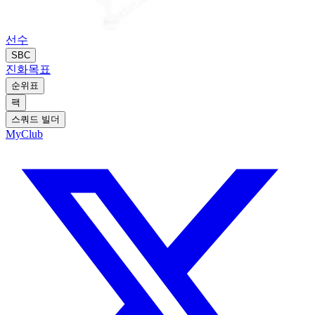
선수
SBC
진화
목표
순위표
팩
스쿼드 빌더
MyClub