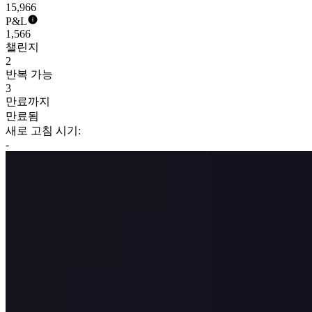
15,966
P&L
1,566
챌린지
2
반복 가능
3
만료까지
만료됨
새로 고침 시기:
-