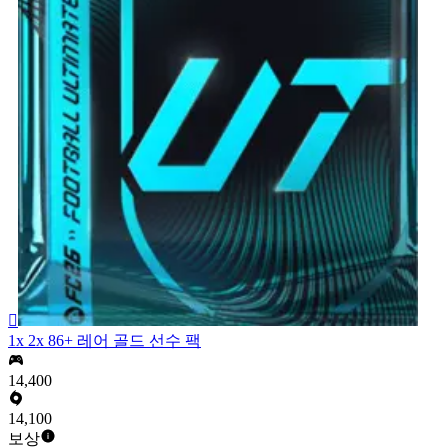

1x 2x 86+ 레어 골드 선수 팩
14,400
14,100
보상