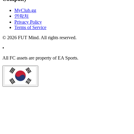
MyClub.gg
연락처
Privacy Policy
Terms of Service
©
2026
FUT Mind. All rights reserved.
•
All
FC
assets are property of EA Sports.