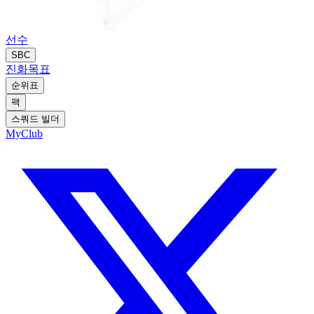
선수
SBC
진화
목표
순위표
팩
스쿼드 빌더
MyClub