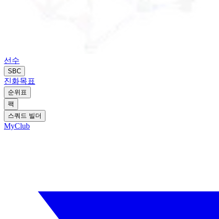
선수
SBC
진화
목표
순위표
팩
스쿼드 빌더
MyClub