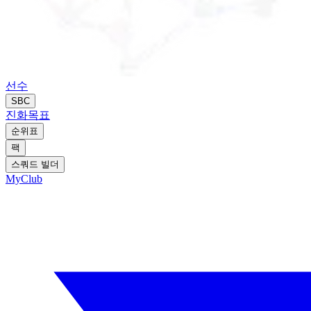
선수
SBC
진화
목표
순위표
팩
스쿼드 빌더
MyClub