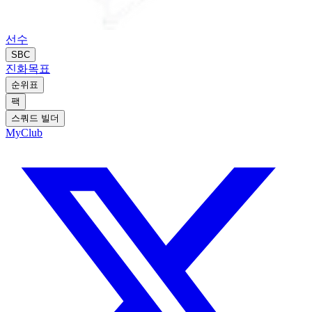
선수
SBC
진화
목표
순위표
팩
스쿼드 빌더
MyClub