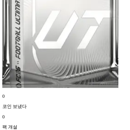
0
코인
보냈다
0
팩
개설