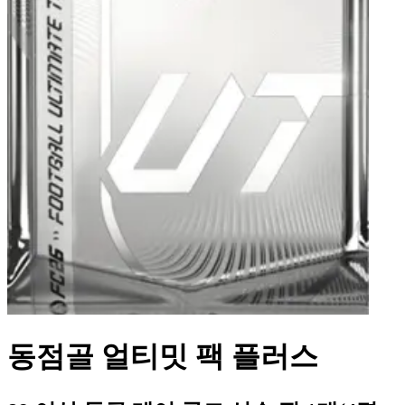
동점골 얼티밋 팩 플러스