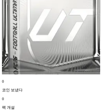
0
코인
보냈다
0
팩
개설