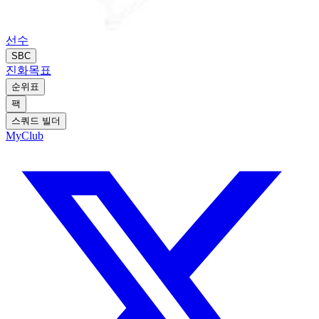
선수
SBC
진화
목표
순위표
팩
스쿼드 빌더
MyClub