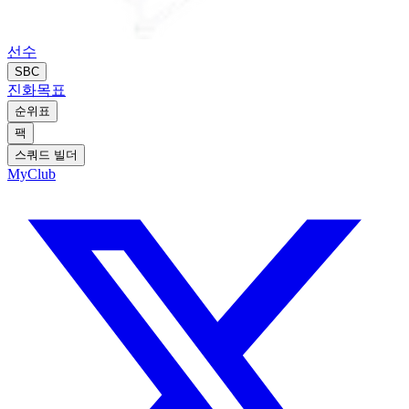
선수
SBC
진화
목표
순위표
팩
스쿼드 빌더
MyClub