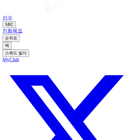
선수
SBC
진화
목표
순위표
팩
스쿼드 빌더
MyClub