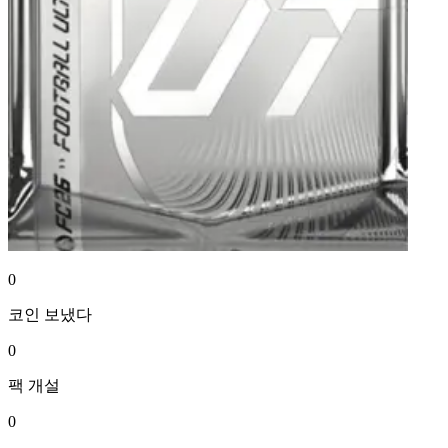
0
코인
보냈다
0
팩
개설
0