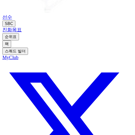
선수
SBC
진화
목표
순위표
팩
스쿼드 빌더
MyClub