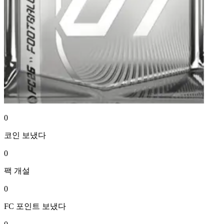
0
코인
보냈다
0
팩
개설
0
FC 포인트
보냈다