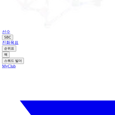
선수
SBC
진화
목표
순위표
팩
스쿼드 빌더
MyClub