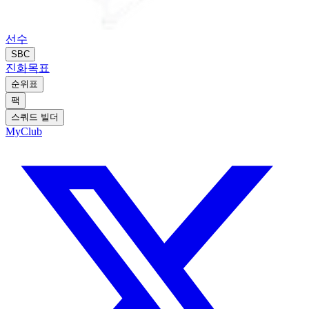
선수
SBC
진화
목표
순위표
팩
스쿼드 빌더
MyClub