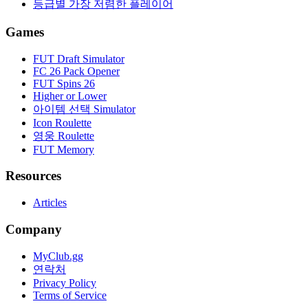
등급별 가장 저렴한 플레이어
Games
FUT Draft Simulator
FC 26 Pack Opener
FUT Spins 26
Higher or Lower
아이템 선택 Simulator
Icon Roulette
영웅 Roulette
FUT Memory
Resources
Articles
Company
MyClub.gg
연락처
Privacy Policy
Terms of Service